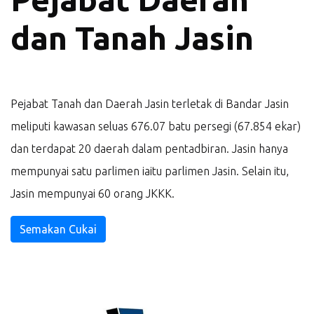
dan Tanah Jasin
Pejabat Tanah dan Daerah Jasin terletak di Bandar Jasin
meliputi kawasan seluas 676.07 batu persegi (67.854 ekar)
dan terdapat 20 daerah dalam pentadbiran. Jasin hanya
mempunyai satu parlimen iaitu parlimen Jasin. Selain itu,
Jasin mempunyai 60 orang JKKK.
Semakan Cukai