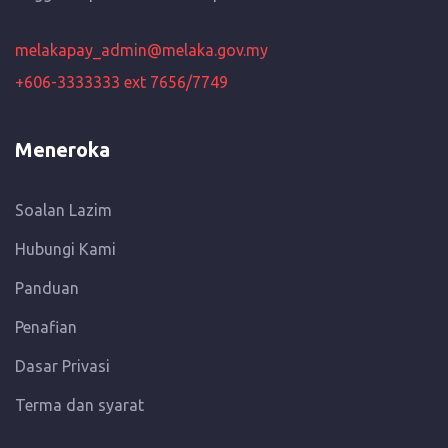
melakapay_admin@melaka.gov.my
+606-3333333 ext 7656/7749
Meneroka
Soalan Lazim
Hubungi Kami
Panduan
Penafian
Dasar Privasi
Terma dan syarat